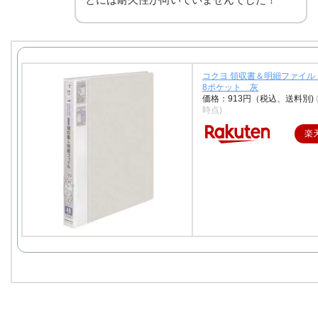
コクヨ 領収書＆明細ファイル 
8ポケット 灰
価格：913円（税込、送料別)
時点)
楽